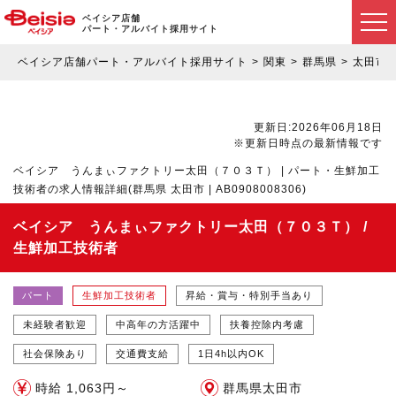
ベイシア店舗
パート・アルバイト採用サイト
ベイシア店舗パート・アルバイト採用サイト
関東
群馬県
太田市
更新日:2026年06月18日
※更新日時点の最新情報です
ベイシア うんまぃファクトリー太田（７０３Ｔ） | パート・生鮮加工
技術者の求人情報詳細(群馬県 太田市 | AB0908008306)
ベイシア うんまぃファクトリー太田（７０３Ｔ） /
生鮮加工技術者
パート
生鮮加工技術者
昇給・賞与・特別手当あり
未経験者歓迎
中高年の方活躍中
扶養控除内考慮
社会保険あり
交通費支給
1日4h以内OK
時給 1,063円～
群馬県太田市