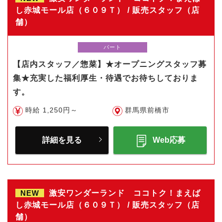
し赤城モール店（６０９Ｔ） / 販売スタッフ（店
舗）
パート
【店内スタッフ／惣菜】★オープニングスタッフ募
集★充実した福利厚生・待遇でお待ちしておりま
す。
時給 1,250円～
群馬県前橋市
詳細を見る
Web応募
NEW
激安ワンダーランド ココトク！まえば
し赤城モール店（６０９Ｔ） / 販売スタッフ（店
舗）