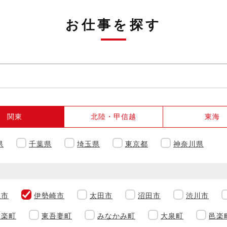
お仕事を探す
関東
北陸・甲信越
東海
県
千葉県
埼玉県
東京都
神奈川県
生市
伊勢崎市
太田市
沼田市
渋川市
甘楽町
東吾妻町
みなかみ町
大泉町
邑楽