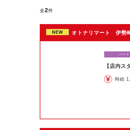
2
全
件
NEW
オトナリマート 伊勢崎
パート
【店内ス
時給 1