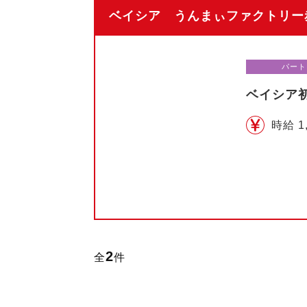
ベイシア うんまぃファクトリー赤
パート
ベイシア
時給 1
2
全
件