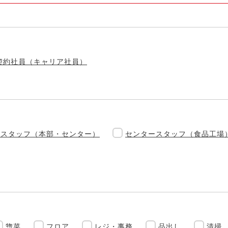
契約社員（キャリア社員）
務スタッフ（本部・センター）
センタースタッフ（食品工場
惣菜
フロア
レジ・事務
品出し
清掃