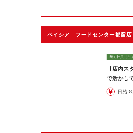
ベイシア フードセンター都留店（
契約社員（キ
【店内ス
で活かし
日給 8