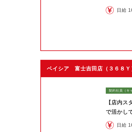
日給 1
ベイシア 富士吉田店（３６８Ｙ）
契約社員（キ
【店内ス
で活かし
日給 1