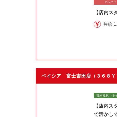
アルバイ
【店内ス
時給 1
ベイシア 富士吉田店（３６８Ｙ）
契約社員（キ
【店内ス
で活かし