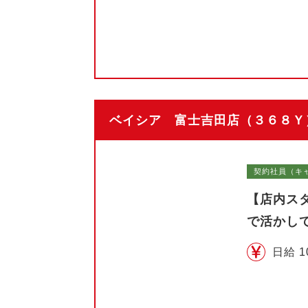
ベイシア 富士吉田店（３６８Ｙ）
契約社員（キ
【店内ス
で活かし
日給 1