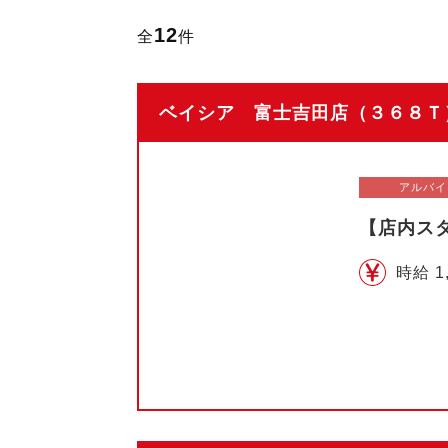
12
全
件
ベイシア 富士吉田店（３６８Ｔ）
アルバイ
【店内ス
時給 1