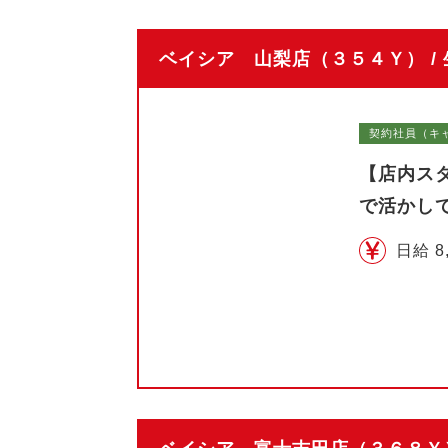
ベイシア 山梨店（３５４Ｙ） /
契約社員（キ
【店内ス
で活かし
日給 8