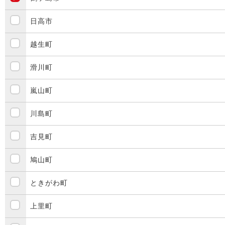
日高市
越生町
滑川町
嵐山町
川島町
吉見町
鳩山町
ときがわ町
上里町